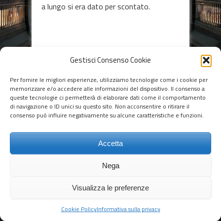
a lungo si era dato per scontato.
Gestisci Consenso Cookie
Social Share
Per fornire le migliori esperienze, utilizziamo tecnologie come i cookie per
memorizzare e/o accedere alle informazioni del dispositivo. Il consenso a
queste tecnologie ci permetterà di elaborare dati come il comportamento
Leave a Reply
di navigazione o ID unici su questo sito. Non acconsentire o ritirare il
consenso può influire negativamente su alcune caratteristiche e funzioni.
Devi essere
connesso
per inviare un
commento.
Accetta
Nega
© 2014 - 2018 Gianluigi Merlino - Tutti i diritti riservati
-
Privacy
-
Torna su ^
Visualizza le preferenze
Cookie Policy
Informativa sulla privacy