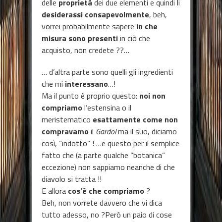
delle
proprietà
dei due elementi e quindi li
desiderassi consapevolmente
, beh,
vorrei probabilmente sapere
in che
misura sono presenti
in ciò che
acquisto, non credete ??…
… d’altra parte sono quelli gli ingredienti
che mi
interessano
…!
Ma il punto è proprio questo:
noi non
compriamo
l’estensina o il
meristematico
esattamente come non
compravamo
il
Gardol
ma il suo, diciamo
così, “indotto” ! …e questo per il semplice
fatto che (a parte qualche “botanica”
eccezione) non sappiamo neanche di che
diavolo si tratta !!
E allora
cos’è che compriamo
?
Beh, non vorrete davvero che vi dica
tutto adesso, no ?Però un paio di cose