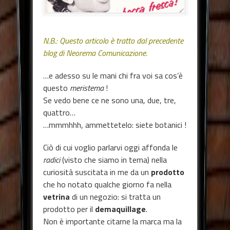
N.B.: Questo articolo è tratto dal precedente
blog di Neorema Comunicazione.
…e adesso su le mani chi fra voi sa cos’è
questo
meristema
!
Se vedo bene ce ne sono una, due, tre,
quattro…
…mmmhhh, ammettetelo: siete botanici !
Ciò di cui voglio parlarvi oggi affonda le
radici
(visto che siamo in tema) nella
curiosità suscitata in me da un
prodotto
che ho notato qualche giorno fa nella
vetrina
di un negozio: si tratta un
prodotto per il
demaquillage
.
Non è importante citarne la marca ma la