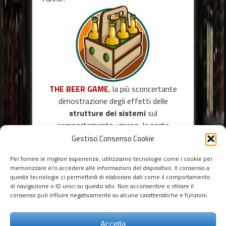
THE BEER GAME
, la più sconcertante
dimostrazione degli effetti delle
strutture dei sistemi
sul
comportamento umano, la porta
d’ingresso più
divertente
e
illuminante
Gestisci Consenso Cookie
al più ampio
percorso formativo
sul
Per fornire le migliori esperienze, utilizziamo tecnologie come i cookie per
Pensiero Sistemico.
memorizzare e/o accedere alle informazioni del dispositivo. Il consenso a
queste tecnologie ci permetterà di elaborare dati come il comportamento
di navigazione o ID unici su questo sito. Non acconsentire o ritirare il
consenso può influire negativamente su alcune caratteristiche e funzioni.
Cerca nel sito
Accetta