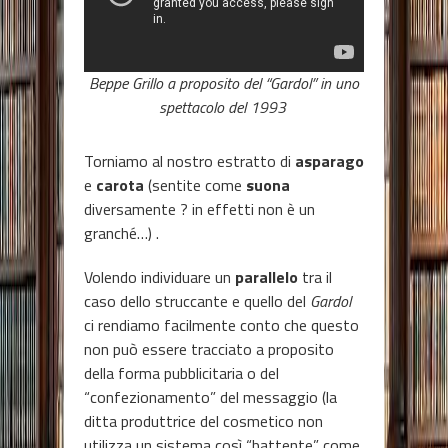
Beppe Grillo a proposito del “Gardol” in uno
spettacolo del 1993
Torniamo al nostro estratto di
asparago
e
carota
(sentite come
suona
diversamente ? in effetti non è un
granché…) .
Volendo individuare un
parallelo
tra il
caso dello struccante e quello del
Gardol
ci rendiamo facilmente conto che questo
non può essere tracciato a proposito
della forma pubblicitaria o del
“confezionamento” del messaggio (la
ditta produttrice del cosmetico non
utilizza un sistema così “battente” come