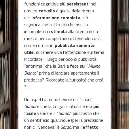
funzioni cognitive più
persistenti
nel
nostro
cervello
è quella della ricerca
dell’
informazione completa
; ciò
significa che tutto ciò che risulta
incompleto ci
stimola
alla ricerca di un
mezzo per completarlo ottenendo così,
come corollario
pubblicitariamente
utile
, di tenere viva l’attenzione sul tema
(ricordate il lungo periodo di pubblicità
“anonima” che la Barilla fece sul “
Mulino
Bianco
” prima di lanciare apertamente il
prodotto? Ricordate la curiosità che creò
?).
Un aspetto rimarchevole del “caso”
Gardol
è che la Colgate intuì che era
più
facile
vendere il “
Gardol
” piuttosto che
un dentifricio qualunque (per la precisione
non ci “vendeva” il
Gardol
ma
l’effetto