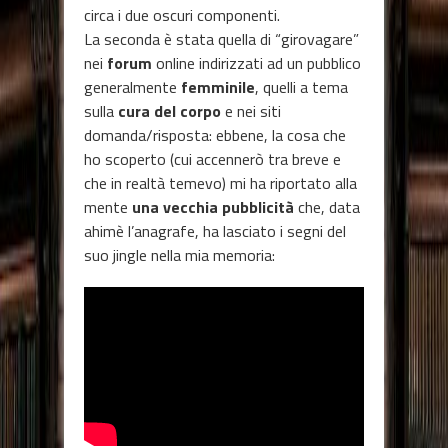
circa i due oscuri componenti.
La seconda è stata quella di “girovagare”
nei
forum
online indirizzati ad un pubblico
generalmente
femminile
, quelli a tema
sulla
cura del corpo
e nei siti
domanda/risposta: ebbene, la cosa che
ho scoperto (cui accennerò tra breve e
che in realtà temevo) mi ha riportato alla
mente
una vecchia pubblicità
che, data
ahimè l’anagrafe, ha lasciato i segni del
suo jingle nella mia memoria: