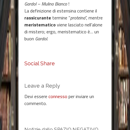
Gardol – Mulino Bianco
!
La definizione di estensina contiene il
rassicurante
termine “
proteina
”, mentre
meristematico
viene lasciato nell’alone
di mistero; ergo, meristematico è… un
buon
Gardol
.
Social Share
Leave a Reply
Devi essere
connesso
per inviare un
commento.
Notizie dallo SPAZIO NEGATIVO