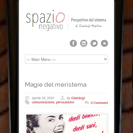
Magie del meristema
Aprile 18, 2010
by
Gianluigi
comunicazione
,
persuasione
0 Comment