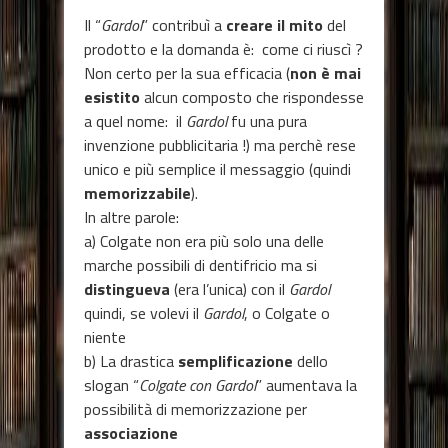
Il “
Gardol
” contribuì a
creare il mito
del
prodotto e la domanda è: come ci riuscì ?
Non certo per la sua efficacia (
non è mai
esistito
alcun composto che rispondesse
a quel nome: il
Gardol
fu una pura
invenzione pubblicitaria !) ma perchè rese
unico e più semplice il messaggio (quindi
memorizzabile
).
In altre parole:
a) Colgate non era più solo una delle
marche possibili di dentifricio ma si
distingueva
(era l’unica) con il
Gardol
quindi, se volevi il
Gardol
, o Colgate o
niente
b) La drastica
semplificazione
dello
slogan “
Colgate con Gardol
” aumentava la
possibilità di memorizzazione per
associazione