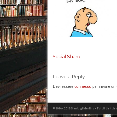
Social Share
Leave a Reply
Devi essere
connesso
per inviare u
© 2014 - 2018 Gianluigi Merlino - Tutti i diritti r