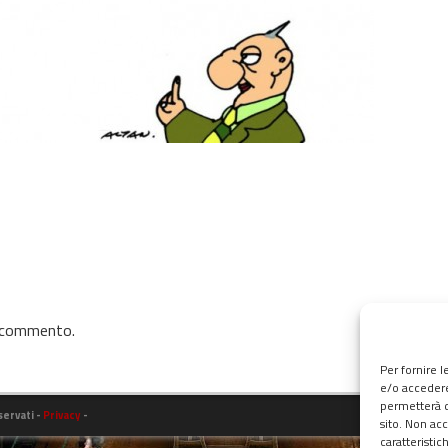
n commento.
Per fornire 
e/o accedere
permetterà d
iservati -
Privacy
-
sito. Non ac
caratteristic