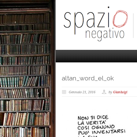
altan_word_el_ok
Gennaio 21, 2016
by
Gianluigi