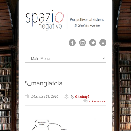
8_mangiatoia
Dicembre 29, 2016
by
Gianluigi
0 Comment