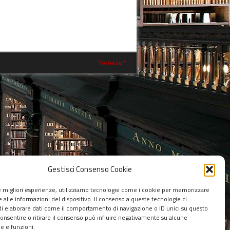
Torna su ^
Gestisci Consenso Cookie
le migliori esperienze, utilizziamo tecnologie come i cookie per memorizzare
 alle informazioni del dispositivo. Il consenso a queste tecnologie ci
i elaborare dati come il comportamento di navigazione o ID unici su questo
consentire o ritirare il consenso può influire negativamente su alcune
he e funzioni.