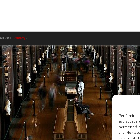
iservati -
Privacy
-
Per fornire 
e/o accedere
permetterà d
sito. Non ac
caratteristic