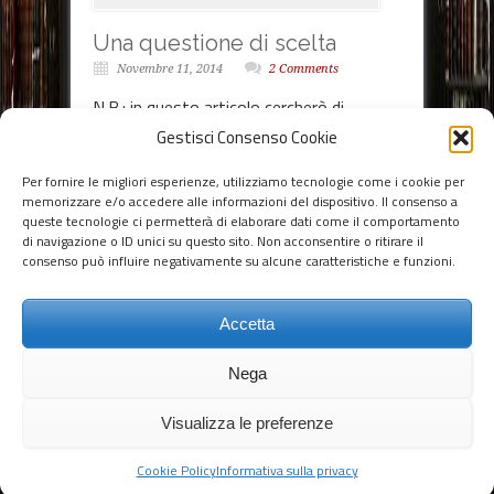
Una questione di scelta
Novembre 11, 2014
2 Comments
N.B.: in questo articolo cercherò di
venderti qualcosa ma soprattutto
Gestisci Consenso Cookie
un’idea. Quindi, se non sei interessato alle
Per fornire le migliori esperienze, utilizziamo tecnologie come i cookie per
idee, interrompi la lettura adesso. “È
memorizzare e/o accedere alle informazioni del dispositivo. Il consenso a
sempre stata una questione di scelta,
queste tecnologie ci permetterà di elaborare dati come il comportamento
anche oggi che abbiamo una via d’uscita.”
di navigazione o ID unici su questo sito. Non acconsentire o ritirare il
consenso può influire negativamente su alcune caratteristiche e funzioni.
Sulla quarta di cop
Continua a leggere →
Accetta
1
2
3
Nega
Visualizza le preferenze
© 2014 - 2018 Gianluigi Merlino - Tutti i diritti riservati
-
Privacy
-
Cookie Policy
Informativa sulla privacy
Torna su ^