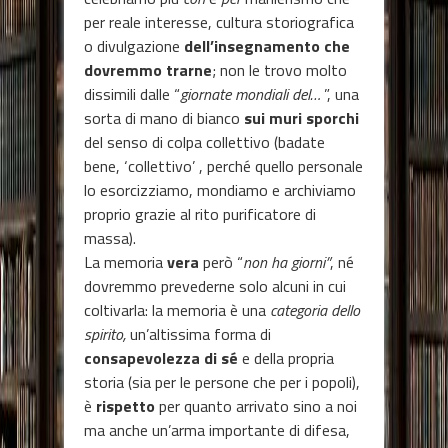
per reale interesse, cultura storiografica
o divulgazione
dell’insegnamento che
dovremmo trarne
; non le trovo molto
dissimili dalle “
giornate mondiali del…
”, una
sorta di mano di bianco
sui muri sporchi
del senso di colpa collettivo (badate
bene, ‘collettivo’ , perché quello personale
lo esorcizziamo, mondiamo e archiviamo
proprio grazie al rito purificatore di
massa).
La memoria
vera
però “
non ha giorni”
, né
dovremmo prevederne solo alcuni in cui
coltivarla: la memoria è una
categoria dello
spirito,
un’altissima forma di
consapevolezza di sé
e della propria
storia (sia per le persone che per i popoli),
è
rispetto
per quanto arrivato sino a noi
ma anche un’arma importante di difesa,