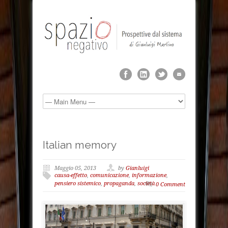
Italian memory
Maggio 05, 2013
by
Gianluigi
causa-effetto
,
comunicazione
,
informazione
,
pensiero sistemico
,
propaganda
,
società
0 Comment