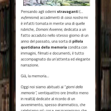
Pensando agli odierni
stravaganti
(
…
eufemismo
) accadimenti di
casa nostra
mi
è infatti tornata in mente una di quelle
rubriche,
Domani Avvenne
, dedicata a un
fatto accaduto nello stesso giorno di un
anno del passato, una sorta di
pillola
quotidiana della memoria
condita con
immagini, filmati e documenti, il tutto
accompagnato da un’attenta ed elegante
narrazione.
Già, la memoria…
Oggi noi siamo abituati ai “
giorni della
memoria
”, ventiquattro ore (molto meno
in realtà) dedicate al ricordo di un
avvenimento, spesso drammatico, che
celebriamo più
con
e
per
manierismo che