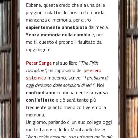
Ebbene, questa credo che sia una delle
peggiori malattie del nostro tempo: la
mancanza di memoria, per altro
sapientemente annebbiata
dai media.
Senza memoria nulla cambia
e, per
molti, questo è proprio il risultato da
raggiungere.
Peter Senge
nel suo libro “
The Fifth
Discipline
”, un caposaldo del
pensiero
sistemico
moderno, scrive: “
I problemi di
oggi derivano dalle soluzioni di ieri “.
Noi
confondiamo
continuamente
la causa
con l’effetto
e ciò sarà tanto più
frequente quanto meno coltiveremo la
memoria.
Un giorno, parlando di un suo collega oggi
molto famoso, Indro Montanelli disse:
“
Non uccide nessuno, usa un’arma molto più