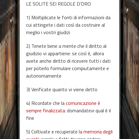
LE SOLITE SEI REGOLE D’ORO
1) Moltiplicate le fonti di informazioni da
cui attingete i dati così da costruire al
meglio i vostri giudizi
2) Tenete bene a mente che il diritto al
giudizio vi appartiene: se così è, allora
avete anche diritto di ricevere tutti i dati
per poterlo formulare compiutamente e
autonomamente
3) Verificate quanto vi viene detto
4) Ricordate che la
comunicazione è
sempre finalizzata
: domandatevi qual è il
fine
5) Coltivate e recuperate
la memoria degli
eventi
: parole e fatti devono andare