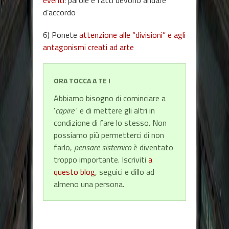
d’accordo
6) Ponete
attenzione alle “divisioni” e agli
antagonismi creati ad arte
ORA TOCCA A TE !
Abbiamo bisogno di cominciare a
'
capire
' e di mettere gli altri in
condizione di fare lo stesso. Non
possiamo più permetterci di non
farlo,
pensare sistemico
è diventato
troppo importante. Iscriviti
a
questo blog
, seguici e dillo ad
almeno una persona.