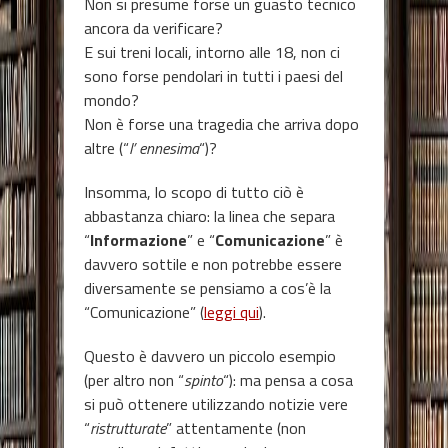
Non si presume forse un guasto tecnico
ancora da verificare?
E sui treni locali, intorno alle 18, non ci
sono forse pendolari in tutti i paesi del
mondo?
Non è forse una tragedia che arriva dopo
altre (“
l’ ennesima
“)?
Insomma, lo scopo di tutto ciò è
abbastanza chiaro: la linea che separa
“
Informazione
” e “
Comunicazione
” è
davvero sottile e non potrebbe essere
diversamente se pensiamo a cos’è la
“Comunicazione” (
leggi qui
).
Questo è davvero un piccolo esempio
(per altro non “
spinto
“): ma pensa a cosa
si può ottenere utilizzando notizie vere
“
ristrutturate
” attentamente (non