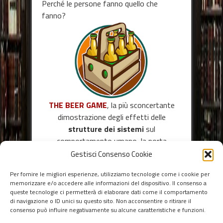
Perché le persone fanno quello che
fanno?
THE BEER GAME
, la più sconcertante
dimostrazione degli effetti delle
strutture dei sistemi
sul
comportamento umano, la porta
d’ingresso più
divertente
e
illuminante
Gestisci Consenso Cookie
al più ampio
percorso formativo
sul
Per fornire le migliori esperienze, utilizziamo tecnologie come i cookie per
Pensiero Sistemico.
memorizzare e/o accedere alle informazioni del dispositivo. Il consenso a
queste tecnologie ci permetterà di elaborare dati come il comportamento
di navigazione o ID unici su questo sito. Non acconsentire o ritirare il
consenso può influire negativamente su alcune caratteristiche e funzioni.