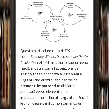
Questo particolare caso di
StS
, noto
come
Squeaky Wheels
, S
uccesso alle Ruote
Cigolanti
(in effetti in italiano suona meno
figo!), mostra come l’attenzione del
gruppo fosse orientata alle
richieste
urgenti
che dirottavano risorse da
elementi importanti
(e dichiarati
prioritari) verso elementi meno
importanti ma dichiarati
urgenti
. Poiché
le
ricompense
per il completamento di
richieste urgenti vennero intensificate dal