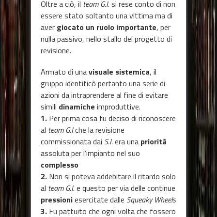
Oltre a ciò, il
team G.I.
si rese conto di non
essere stato soltanto una vittima ma di
aver
giocato un ruolo importante
, per
nulla passivo, nello stallo del progetto di
revisione.
Armato di una
visuale sistemica
, il
gruppo identificò pertanto una serie di
azioni da intraprendere al fine di evitare
simili
dinamiche
improduttive.
1.
Per prima cosa fu deciso di riconoscere
al
team G.I
che la revisione
commissionata dai
S.I.
era una
priorità
assoluta per l’impianto nel suo
complesso
2.
Non si poteva addebitare il ritardo solo
al
team G.I.
e questo per via delle continue
pressioni
esercitate dalle
Squeaky Wheels
3.
Fu pattuito che ogni volta che fossero