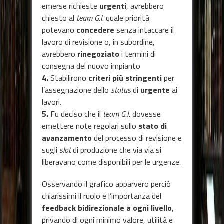
emerse richieste
urgenti
, avrebbero
chiesto al
team G.I.
quale priorità
potevano
concedere
senza intaccare il
lavoro di revisione o, in subordine,
avrebbero
rinegoziato
i termini di
consegna del nuovo impianto
4.
Stabilirono
criteri più stringenti
per
l’assegnazione dello
status
di
urgente
ai
lavori.
5.
Fu deciso che il
team G.I.
dovesse
emettere note regolari sullo
stato di
avanzamento
del processo di revisione e
sugli
slot
di produzione che via via si
liberavano come disponibili per le urgenze.
Osservando il grafico apparvero perciò
chiarissimi il ruolo e l’importanza del
feedback bidirezionale a ogni livello
,
privando di ogni minimo valore, utilità e