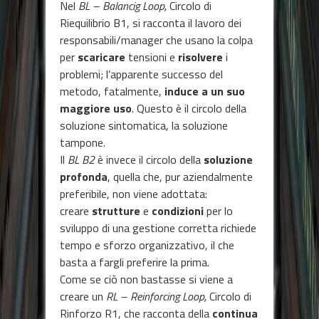
Nel
BL – Balancig Loop,
Circolo di
Riequilibrio B1, si racconta il lavoro dei
responsabili/manager che usano la colpa
per
scaricare
tensioni e
risolvere
i
problemi; l’apparente successo del
metodo, fatalmente,
induce a un suo
maggiore uso
. Questo è il circolo della
soluzione sintomatica, la soluzione
tampone.
Il
BL B2
è invece il circolo della
soluzione
profonda
, quella che, pur aziendalmente
preferibile, non viene adottata:
creare
strutture
e
condizioni
per lo
sviluppo di una gestione corretta richiede
tempo e sforzo organizzativo, il che
basta a fargli preferire la prima.
Come se ciò non bastasse si viene a
creare un
RL – Reinforcing Loop,
Circolo di
Rinforzo R1, che racconta della
continua