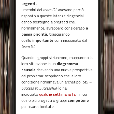
urgenti
.
I membri del
team G.I.
avevano perciò
risposto a queste istanze dirigenziali
dando sostegno a progetti che,
normalmente, avrebbero considerato
a
bassa priorità,
trascurando
quello
importante
commissionato dal
team S.I.
Quando i gruppi si riunirono, mapparono la
loro situazione in un
diagramma
causale
ricavando una nuova prospettiva
del problema: scoprirono che la loro
condizione richiamava un archetipo
StS –
Success to Successfull
(lo hai
incrociato
qualche settimana fa
), in cui
due o più progetti o gruppi
competono
per risorse limitate.