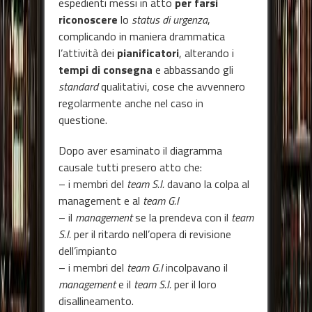
espedienti messi in atto
per farsi
riconoscere
lo
status di urgenza
,
complicando in maniera drammatica
l’attività dei
pianificatori
, alterando i
tempi di consegna
e abbassando gli
standard
qualitativi, cose che avvennero
regolarmente anche nel caso in
questione.
Dopo aver esaminato il diagramma
causale tutti presero atto che:
– i membri del
team S.I.
davano la colpa al
management e al
team G.I
– il
management
se la prendeva con il
team
S.I.
per il ritardo nell’opera di revisione
dell’impianto
– i membri del
team G.I
incolpavano il
management
e il
team S.I.
per il loro
disallineamento.