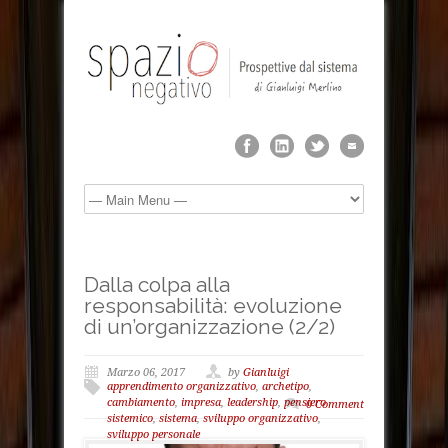
Dalla colpa alla
responsabilità: evoluzione
di un’organizzazione (2/2)
Marzo 06, 2017
by
Gianluigi
apprendimento organizzativo
,
archetipo
,
cambiamento
,
impresa
,
leadership
,
pensiero
0 Comment
sistemico
,
sistema
,
sviluppo organizzativo
,
sviluppo personale