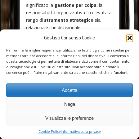
significato la
gestione per colpa
; la
responsabilità organizzativa fu elevata a
rango di
strumento strategico
sia
relazionale che decisionale.
Gestisci Consenso Cookie
CONCLUSIONE
Per fornire le migliori esperienze, utilizziamo tecnologie come i cookie per
memorizzare e/o accedere alle informazioni del dispositivo. Il consenso a
queste tecnologie ci permetterà di elaborare dati come il comportamento
Non vergognarti di volere che
di navigazione o ID unici su questo sito. Non acconsentire o ritirare il
ti sia insegnato ciò che non sai.
consenso può influire negativamente su alcune caratteristiche e funzioni.
Saper qualcosa è fonte di lode,
mentre è una colpa non voler
Accetta
imparare nulla. - Marco
Porcio Catone -
Nega
Visualizza le preferenze
Sviluppare la responsabilità è una
sfida
; ci
vuole
coraggio
e
volontà di imparare
Cookie Policy
Informativa sulla privacy
nuovi modi di pensare e di agire.