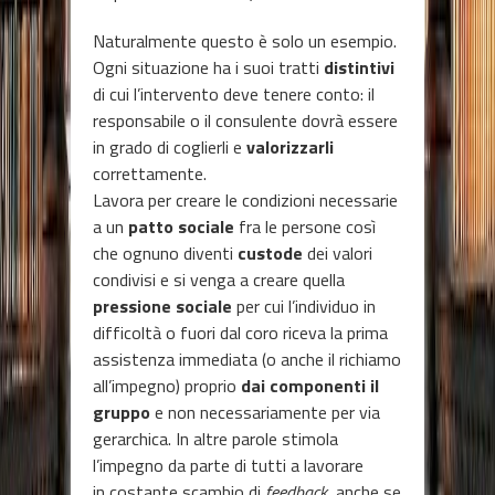
Naturalmente questo è solo un esempio.
Ogni situazione ha i suoi tratti
distintivi
di cui l’intervento deve tenere conto: il
responsabile o il consulente dovrà essere
in grado di coglierli e
valorizzarli
correttamente.
Lavora per creare le condizioni necessarie
a un
patto sociale
fra le persone così
che ognuno diventi
custode
dei valori
condivisi e si venga a creare quella
pressione sociale
per cui l’individuo in
difficoltà o fuori dal coro riceva la prima
assistenza immediata (o anche il richiamo
all’impegno) proprio
dai componenti il
gruppo
e non necessariamente per via
gerarchica. In altre parole stimola
l’impegno da parte di tutti a lavorare
in costante scambio di
feedback
, anche se