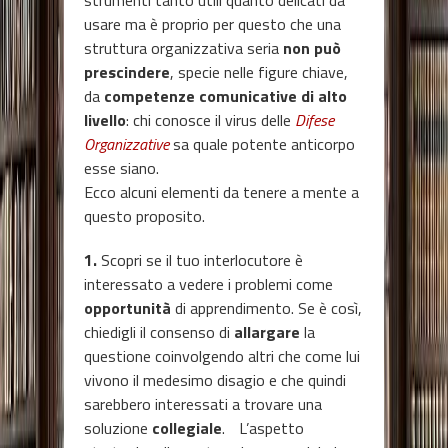
strumenti tanto utili quanto delicati da
usare ma è proprio per questo che una
struttura organizzativa seria
non può
prescindere
, specie nelle figure chiave,
da
competenze comunicative di alto
livello
: chi conosce il virus delle
Difese
Organizzative
sa quale potente anticorpo
esse siano.
Ecco alcuni elementi da tenere a mente a
questo proposito.
1.
Scopri se il tuo interlocutore è
interessato a vedere i problemi come
opportunità
di apprendimento. Se è così,
chiedigli il consenso di
allargare
la
questione coinvolgendo altri che come lui
vivono il medesimo disagio e che quindi
sarebbero interessati a trovare una
soluzione
collegiale
. L’aspetto