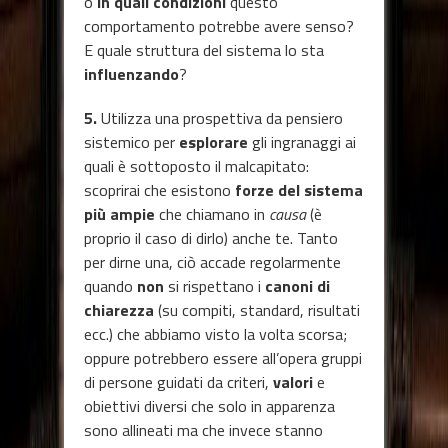
o
in quali condizioni
questo
comportamento potrebbe avere senso?
E quale struttura del sistema lo sta
influenzando
?
5.
Utilizza una prospettiva da pensiero
sistemico per
esplorare
gli ingranaggi ai
quali è sottoposto il malcapitato:
scoprirai che esistono
forze del sistema
più ampie
che chiamano in
causa
(è
proprio il caso di dirlo) anche te. Tanto
per dirne una, ciò accade regolarmente
quando
non
si rispettano i
canoni di
chiarezza
(su compiti, standard, risultati
ecc.) che abbiamo visto la volta scorsa;
oppure potrebbero essere all’opera gruppi
di persone guidati da criteri,
valori
e
obiettivi diversi che solo in apparenza
sono allineati ma che invece stanno