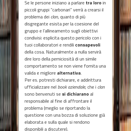
Se le persone iniziano a parlare
tra loro
in
piccoli gruppi “carbonari” verrà a crearsi il
problema dei
clan
, quanto di più
disgregante esista per la coesione del
gruppo e l’allineamento sugli obiettivi
condivisi: esplicita questo pericolo con i
tuoi collaboratori e rendili
consapevoli
della cosa. Naturalmente a nulla servirà
dire loro della perniciosità di un simile
comportamento se non viene fornita una
valida e migliore
alternativa
.
Per es. potresti dichiarare, e addirittura
ufficializzare nel
book
aziendale
, che i
clan
sono benvenuti se
si dichiarano
al
responsabile al fine di affrontare il
problema (meglio se riportando la
questione con una bozza di soluzione già
elaborata e sulla quale si rendono
disponibili a discutere).